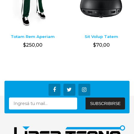
Sit Volup Tatem
Totam Rem Aperiam
$
70,00
$
250,00