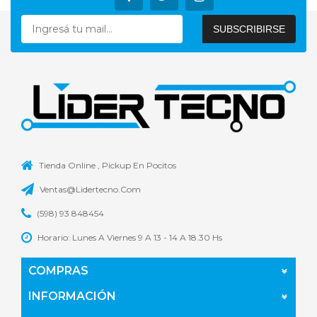
Tienda Online , Pickup En Pocitos
Ventas@lidertecno.Com
(598) 93 848454
Horario: Lunes A Viernes 9 A 13 - 14 A 18.30 Hs
COMPRAS
INFORMACIÓN