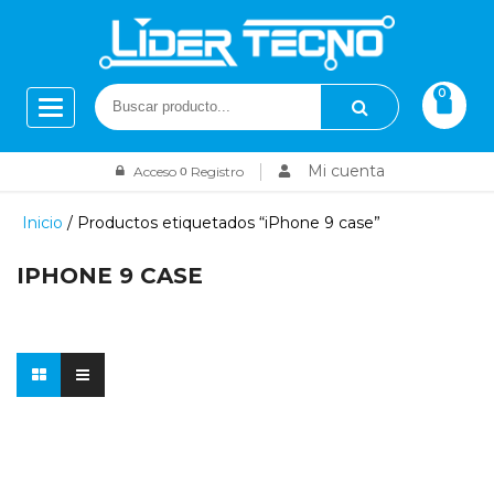
Toggle
navigation
0
Toggle
0
navigation
Toggle
navigation
Mi cuenta
Acceso
o
Registro
Inicio
/ Productos etiquetados “iPhone 9 case”
IPHONE 9 CASE