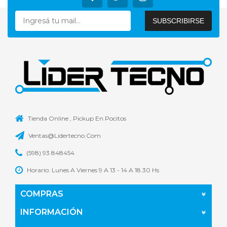
Tienda Online , Pickup En Pocitos
Ventas@lidertecno.Com
(598) 93 848454
Horario: Lunes A Viernes 9 A 13 - 14 A 18.30 Hs
COMPRAS
INFORMACIÓN