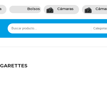
a
Bolsos
Cámaras
Cáma
IGARETTES