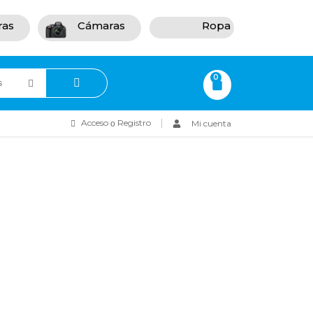
ras
Cámaras
Ropa
0
Acceso
Registro
Mi cuenta
o